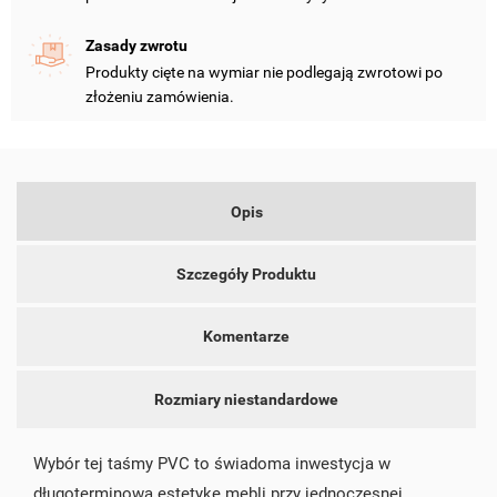
NAZWA LISTY ŻYCZEŃ
MUSISZ BYĆ ZALOGOWANY BY ZAPISAĆ PRODUKTY NA
Zasady zwrotu
MOJE LISTY ŻYCZEŃ
SWOJEJ LIŚCIE ŻYCZEŃ.
Produkty cięte na wymiar nie podlegają zwrotowi po
złożeniu zamówienia.
add_circle_outline
UTWÓRZ NOWĄ LISTĘ
ANULUJ
ZALOGUJ SIĘ
ANULUJ
UTWÓRZ LISTĘ ŻYCZEŃ
Opis
Szczegóły Produktu
Komentarze
Rozmiary niestandardowe
Wybór tej taśmy PVC to świadoma inwestycja w
długoterminową estetykę mebli przy jednoczesnej