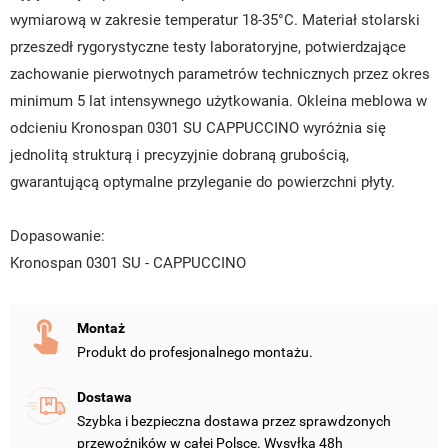
wymiarową w zakresie temperatur 18-35°C. Materiał stolarski
przeszedł rygorystyczne testy laboratoryjne, potwierdzające
zachowanie pierwotnych parametrów technicznych przez okres
minimum 5 lat intensywnego użytkowania. Okleina meblowa w
odcieniu Kronospan 0301 SU CAPPUCCINO wyróżnia się
jednolitą strukturą i precyzyjnie dobraną grubością,
gwarantującą optymalne przyleganie do powierzchni płyty.
Dopasowanie:
Kronospan 0301 SU - CAPPUCCINO
Montaż
Produkt do profesjonalnego montażu.
Dostawa
UTWÓRZ LISTĘ ŻYCZEŃ
Szybka i bezpieczna dostawa przez sprawdzonych
ZALOGUJ SIĘ
przewoźników w całej Polsce. Wysyłka 48h