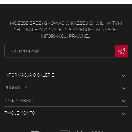
MOŻESZ ZREZYGNOWAĆ W KAŻDEJ CHWILI. W TYM
CELU NALEŻY ODNALEŹĆ SZCZEGÓŁY W NASZEJ
INFORMACJI PRAWNEJ.

INFORMACJA O SKLEPIE

PRODUKTY

NASZA FIRMA

TWOJE KONTO