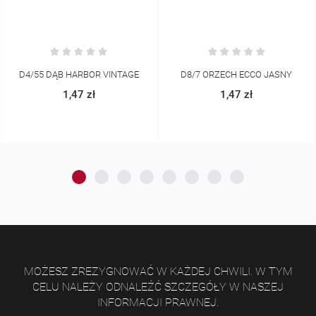
D8/7 ORZECH ECCO JASNY
265 GRANATOWY
1,47 zł
1,37 zł
MOŻESZ ZREZYGNOWAĆ W KAŻDEJ CHWILI. W TYM
CELU NALEŻY ODNALEŹĆ SZCZEGÓŁY W NASZEJ
INFORMACJI PRAWNEJ.