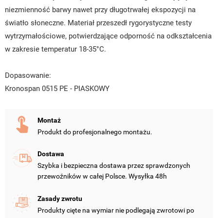
niezmienność barwy nawet przy długotrwałej ekspozycji na
światło słoneczne. Materiał przeszedł rygorystyczne testy
wytrzymałościowe, potwierdzające odporność na odkształcenia
w zakresie temperatur 18-35°C.
Dopasowanie:
Kronospan 0515 PE - PIASKOWY
Montaż
Produkt do profesjonalnego montażu.
Dostawa
Szybka i bezpieczna dostawa przez sprawdzonych
UTWÓRZ LISTĘ ŻYCZEŃ
przewoźników w całej Polsce. Wysyłka 48h
ZALOGUJ SIĘ
Zasady zwrotu
NAZWA LISTY ŻYCZEŃ
MUSISZ BYĆ ZALOGOWANY BY ZAPISAĆ PRODUKTY NA
MOJE LISTY ŻYCZEŃ
Produkty cięte na wymiar nie podlegają zwrotowi po
SWOJEJ LIŚCIE ŻYCZEŃ.