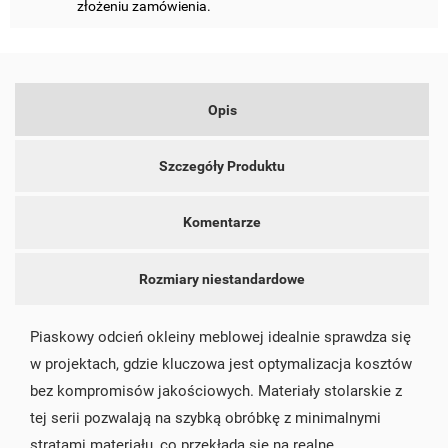
złożeniu zamówienia.
add_circle_outline
UTWÓRZ NOWĄ LISTĘ
ANULUJ
ZALOGUJ SIĘ
ANULUJ
UTWÓRZ LISTĘ ŻYCZEŃ
Opis
Szczegóły Produktu
Komentarze
Rozmiary niestandardowe
Piaskowy odcień okleiny meblowej idealnie sprawdza się
w projektach, gdzie kluczowa jest optymalizacja kosztów
bez kompromisów jakościowych. Materiały stolarskie z
tej serii pozwalają na szybką obróbkę z minimalnymi
stratami materiału, co przekłada się na realne