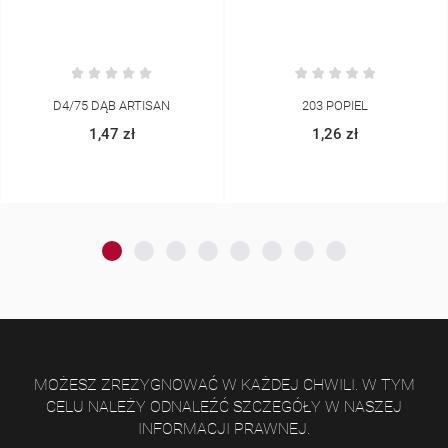
203 POPIEL
210 BEŻOWY KRONO
1,26 zł
1,37 zł
MOŻESZ ZREZYGNOWAĆ W KAŻDEJ CHWILI. W TYM
CELU NALEŻY ODNALEŹĆ SZCZEGÓŁY W NASZEJ
INFORMACJI PRAWNEJ.