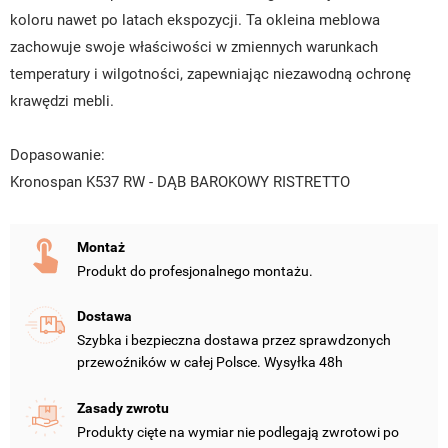
koloru nawet po latach ekspozycji. Ta okleina meblowa
zachowuje swoje właściwości w zmiennych warunkach
temperatury i wilgotności, zapewniając niezawodną ochronę
krawędzi mebli.
Dopasowanie:
Kronospan K537 RW - DĄB BAROKOWY RISTRETTO
Montaż
Produkt do profesjonalnego montażu.
Dostawa
Szybka i bezpieczna dostawa przez sprawdzonych
UTWÓRZ LISTĘ ŻYCZEŃ
przewoźników w całej Polsce. Wysyłka 48h
ZALOGUJ SIĘ
Zasady zwrotu
NAZWA LISTY ŻYCZEŃ
MUSISZ BYĆ ZALOGOWANY BY ZAPISAĆ PRODUKTY NA
MOJE LISTY ŻYCZEŃ
Produkty cięte na wymiar nie podlegają zwrotowi po
SWOJEJ LIŚCIE ŻYCZEŃ.