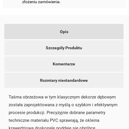
złożeniu zamówienia.
add_circle_outline
UTWÓRZ NOWĄ LISTĘ
ANULUJ
ZALOGUJ SIĘ
ANULUJ
UTWÓRZ LISTĘ ŻYCZEŃ
Opis
Szczegóły Produktu
Komentarze
Rozmiary niestandardowe
Taśma obrzeżowa w tym klasycznym dekorze dębowym
została zaprojektowana z myślą o szybkim i efektywnym
procesie produkcji. Precyzyjnie dobrane parametry
techniczne materiału PVC sprawiają, że okleina
krawędziowa doskonale poddaje się obróbce,