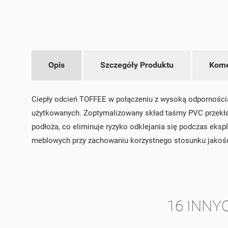
UT
Opis
Szczegóły Produktu
Kome
ZA
NA
MU
Ciepły odcień TOFFEE w połączeniu z wysoką odpornością
MO
ŻY
użytkowanych. Zoptymalizowany skład taśmy PVC przekład
podłoża, co eliminuje ryzyko odklejania się podczas eks
meblowych przy zachowaniu korzystnego stosunku jakośc
16 INNY