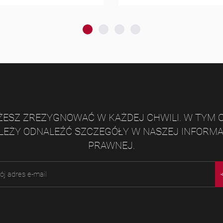
ESZ ZREZYGNOWAĆ W KAŻDEJ CHWILI. W TYM 
LEŻY ODNALEŹĆ SZCZEGÓŁY W NASZEJ INFORMA
PRAWNEJ.