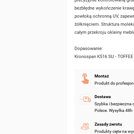
precyzyjnie kontrolowaną gru
bezbłędne wykończenie krawę
powłoką ochronną UV, zapewni
żółknięciem. Struktura molek
całym przekroju okleiny mebl
Dopasowanie:
Kronospan K516 SU - TOFFEE
Montaż
Produkt do profesjo
Dostawa
Szybka i bezpieczna
Polsce. Wysyłka 48h
Zasady zwrotu
Produkty cięte na wy