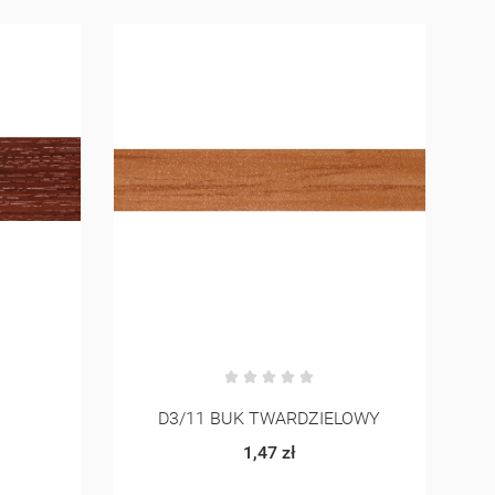
LOWY
263 KOŚĆ SŁONIOWA
1,37 zł