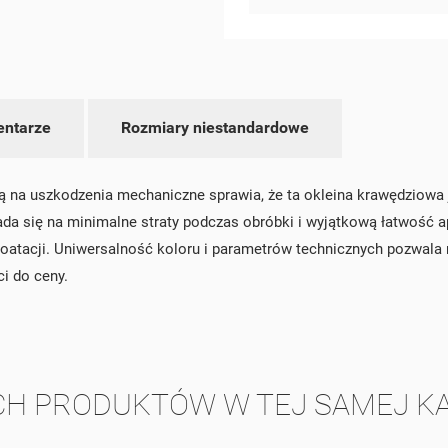
WÓRZ LISTĘ ŻYCZEŃ
ntarze
Rozmiary niestandardowe
LOGUJ SIĘ
ZWA LISTY ŻYCZEŃ
SISZ BYĆ ZALOGOWANY BY ZAPISAĆ PRODUKTY NA SWOJEJ LIŚCIE
 na uszkodzenia mechaniczne sprawia, że ta okleina krawędziowa 
JE LISTY ŻYCZEŃ
CZEŃ.
a się na minimalne straty podczas obróbki i wyjątkową łatwość ap
add_circle_outline
UTWÓRZ NOWĄ LIS
ploatacji. Uniwersalność koloru i parametrów technicznych pozwal
i do ceny.
ANULUJ
ZALOGUJ SIĘ
ANULUJ
UTWÓRZ LISTĘ ŻYCZEŃ
CH PRODUKTÓW W TEJ SAMEJ KA